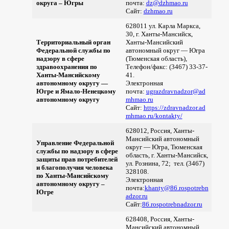
округа – Югры
почта:
dz@dzhmao.ru
Сайт:
dzhmao.ru
628011 ул. Карла Маркса,
30, г. Ханты-Мансийск,
Территориальный орган
Ханты-Мансийский
Федеральной службы по
автономный округ — Югра
надзору в сфере
(Тюменская область),
здравоохранения по
Телефон/факс: (3467) 33-37-
Ханты-Мансийскому
41.
автономному округу —
Электронная
Югре и Ямало-Ненецкому
почта:
ugrazdravnadzor@ad
автономному округу
mhmao.ru
Сайт:
https://zdravnadzor.ad
mhmao.ru/kontakty/
628012, Россия, Ханты-
Мансийский автономный
Управление Федеральной
округ — Югра, Тюменская
службы по надзору в сфере
область, г. Ханты-Мансийск,
защиты прав потребителей
ул. Рознина, 72; тел. (3467)
и благополучия человека
328108.
по Ханты-Мансийскому
Электронная
автономному округу –
почта:
khanty@86.rospotrebn
Югре
adzor.ru
Сайт:
86.rospotrebnadzor.ru
628408, Россия, Ханты-
Мансийский автономный