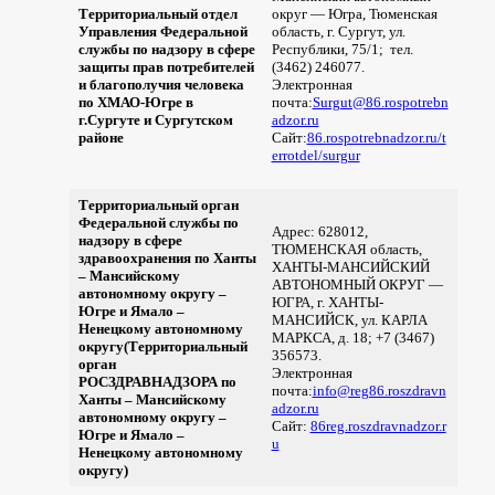
Территориальный отдел
округ — Югра, Тюменская
Управления Федеральной
область, г. Сургут, ул.
службы по надзору в сфере
Республики, 75/1; тел.
защиты прав потребителей
(3462) 246077.
и благополучия человека
Электронная
по ХМАО-Югре в
почта:
Surgut@86.rospotrebn
г.Сургуте и Сургутском
adzor.ru
районе
Сайт:
86.rospotrebnadzor.ru/t
errotdel/surgur
Территориальный орган
Федеральной службы по
Адрес: 628012,
надзору в сфере
ТЮМЕНСКАЯ область,
здравоохранения по Ханты
ХАНТЫ-МАНСИЙСКИЙ
– Мансийскому
АВТОНОМНЫЙ ОКРУГ —
автономному округу –
ЮГРА, г. ХАНТЫ-
Югре и Ямало –
МАНСИЙСК, ул. КАРЛА
Ненецкому автономному
МАРКСА, д. 18; +7 (3467)
округу(Территориальный
356573.
орган
Электронная
РОСЗДРАВНАДЗОРА по
почта:
info@reg86.roszdravn
Ханты – Мансийскому
adzor.ru
автономному округу –
Сайт:
86reg.roszdravnadzor.r
Югре и Ямало –
u
Ненецкому автономному
округу)