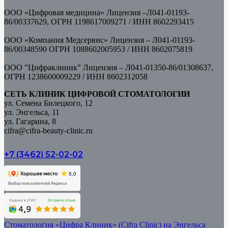
ООО «Цифровая медицина» Лицензия –Л041-01193-
86/00337629, ОГРН 1198617009271 / ИНН
8602293415
ООО «Компания Медсервис» Лицензия – Л041-01193-
86/00348590 ОГРН 1088602005953 /
ИНН 8602075819
ООО "Цифраклиник" Лицензия – Л041-01350-86/01308637,
ОГРН 1238600009229 / ИНН 8602312058
СЕТЬ КЛИНИК ЦИФРОВОЙ СТОМАТОЛОГИИ
ул. Семена Билецкого, 12
ул. Энгельса, 11
ул. Гагарина, 8
cifra@cifra-beauty-clinic.ru
+7 (3462) 52-02-02
Стоматология «Цифра Клиник» (Cifra Clinic) на Энгельса