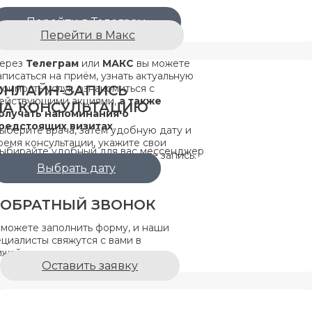
ЗАПИСЬ К ВРАЧУ
Перейти в Телеграм
Перейти в Макс
ЧЕРЕЗ ЧАТ-БОТ
ерез
Телеграм
или
МАКС
вы можете
аписаться на приём, узнать актуальную
тоимость услуг, ознакомиться с
ОНЛАЙН-ЗАПИСЬ
ействующими акциями,
а также
НА КОНСУЛЬТАЦИЮ
олучать напоминания о
редстоящих визитах
.
ыберите врача, затем удобную дату и
ремя консультации, укажите свои
ыбирайте удобный для вас мессенджер
онтактные данные и завершите запись.
 общайтесь с
CIFRA CLINIC
Выбрать дату
ОБРАТНЫЙ ЗВОНОК
 можете заполнить форму, и наши
циалисты свяжутся с вами в
ижайшее время.
Оставить заявку