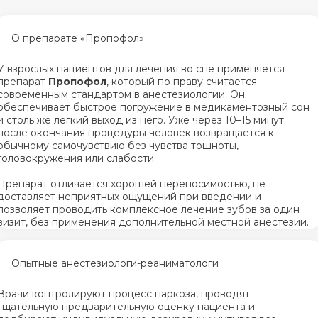
О препарате «Пропофол»
У взрослых пациентов для лечения во сне применяется
препарат
Пропофол
, который по праву считается
современным стандартом в анестезиологии. Он
обеспечивает быстрое погружение в медикаментозный сон
и столь же лёгкий выход из него. Уже через 10–15 минут
после окончания процедуры человек возвращается к
обычному самочувствию без чувства тошноты,
головокружения или слабости.
Препарат отличается хорошей переносимостью, не
доставляет неприятных ощущений при введении и
позволяет проводить комплексное лечение зубов за один
визит, без применения дополнительной местной анестезии.
Опытные анестезиологи-реаниматологи
Врачи контролируют процесс наркоза, проводят
тщательную предварительную оценку пациента и