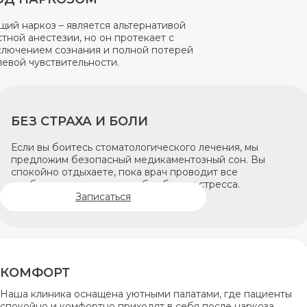
ий наркоз – является альтернативой
тной анестезии, но он протекает с
ключением сознания и полной потерей
евой чувствительности.
БЕЗ СТРАХА И БОЛИ
Если вы боитесь стоматологического лечения, мы
предложим безопасный медикаментозный сон. Вы
спокойно отдыхаете, пока врач проводит все
необходимые процедуры без боли и стресса.
Записаться
КОМФОРТ
Наша клиника оснащена уютными палатами, где пациенты
спокойно и комфортно приходят в себя после наркоза.