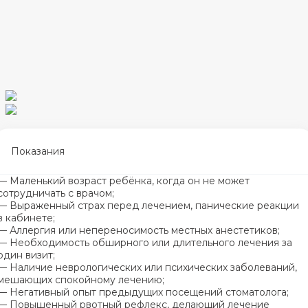
Показания
— Маленький возраст ребёнка, когда он не может
сотрудничать с врачом;
— Выраженный страх перед лечением, панические реакции
в кабинете;
— Аллергия или непереносимость местных анестетиков;
— Необходимость обширного или длительного лечения за
один визит;
— Наличие неврологических или психических заболеваний,
мешающих спокойному лечению;
— Негативный опыт предыдущих посещений стоматолога;
— Повышенный рвотный рефлекс, делающий лечение