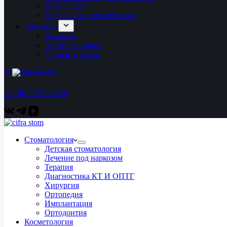
Прайс лист
Подарочные сертификаты
Контакты
Вакансии
Запись на прием
Оставить отзыв
Онлайн-запись
+7 (861) 292-24-24
Стоматология
Детская стоматология
Лечение под наркозом
Терапия
Диагностика КТ И ОПТГ
Хирургия
Ортопедия
Имплантация
Ортодонтия
Косметология