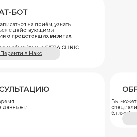
АТ-БОТ
аписаться на приём, узнать
ться с действующими
ия о предстоящих визитах
.
ер и общайтесь с
CIFRA CLINIC
Перейти в Макс
НСУЛЬТАЦИЮ
ОБ
 время
Вы может
е данные и
специалис
ближайше