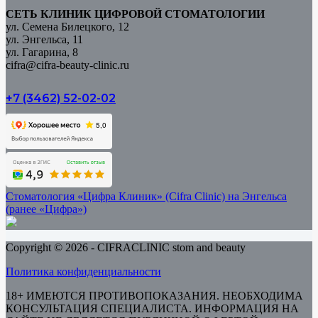
СЕТЬ КЛИНИК ЦИФРОВОЙ СТОМАТОЛОГИИ
ул. Семена Билецкого, 12
ул. Энгельса, 11
ул. Гагарина, 8
cifra@cifra-beauty-clinic.ru
+7 (3462) 52-02-02
Стоматология «Цифра Клиник» (Cifra Clinic) на Энгельса
(ранее «Цифра»)
Copyright © 2026 - CIFRACLINIC stom and beauty
Политика конфиденциальности
18+ ИМЕЮТСЯ ПРОТИВОПОКАЗАНИЯ. НЕОБХОДИМА
КОНСУЛЬТАЦИЯ СПЕЦИАЛИСТА. ИНФОРМАЦИЯ НА