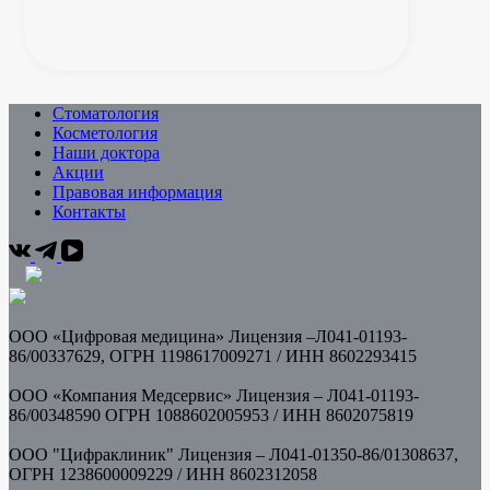
Стоматология
Косметология
Наши доктора
Акции
Правовая информация
Контакты
ООО «Цифровая медицина» Лицензия –Л041-01193-
86/00337629, ОГРН 1198617009271 / ИНН
8602293415
ООО «Компания Медсервис» Лицензия – Л041-01193-
86/00348590 ОГРН 1088602005953 /
ИНН 8602075819
ООО "Цифраклиник" Лицензия – Л041-01350-86/01308637,
ОГРН 1238600009229 / ИНН 8602312058