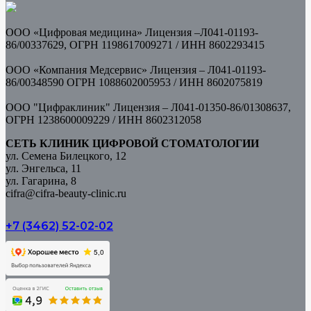
ООО «Цифровая медицина» Лицензия –Л041-01193-
86/00337629, ОГРН 1198617009271 / ИНН
8602293415
ООО «Компания Медсервис» Лицензия – Л041-01193-
86/00348590 ОГРН 1088602005953 /
ИНН 8602075819
ООО "Цифраклиник" Лицензия – Л041-01350-86/01308637,
ОГРН 1238600009229 / ИНН 8602312058
СЕТЬ КЛИНИК ЦИФРОВОЙ СТОМАТОЛОГИИ
ул. Семена Билецкого, 12
ул. Энгельса, 11
ул. Гагарина, 8
cifra@cifra-beauty-clinic.ru
+7 (3462) 52-02-02