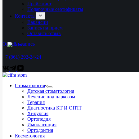
Прайс лист
Подарочные сертификаты
Контакты
Вакансии
Запись на прием
Оставить отзыв
Онлайн-запись
+7 (861) 292-24-24
Стоматология
Детская стоматология
Лечение под наркозом
Терапия
Диагностика КТ И ОПТГ
Хирургия
Ортопедия
Имплантация
Ортодонтия
Косметология