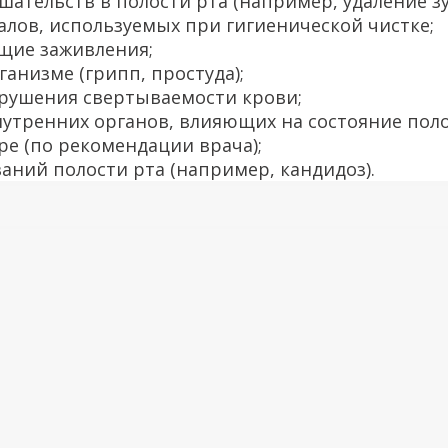
ательств в полости рта (например, удаление зу
лов, используемых при гигиенической чистке;
щие заживления;
анизме (грипп, простуда);
рушения свертываемости крови;
тренних органов, влияющих на состояние поло
е (по рекомендации врача);
аний полости рта (например, кандидоз).