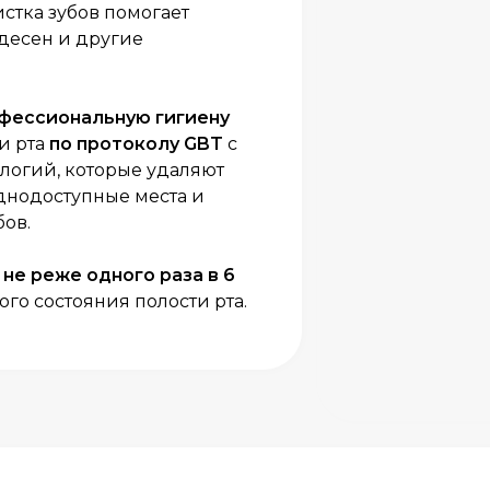
стка зубов помогает
 десен и другие
фессиональную гигиену
ти рта
по протоколу GBT
с
логий, которые удаляют
уднодоступные места и
бов.
у
не реже одного раза в 6
о состояния полости рта.