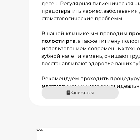
десен. Регулярная гигиеническая чи
предотвратить кариес, заболевания
стоматологические проблемы.
В нашей клинике мы проводим п
ро
полости рта
, а также гигиену полос
использованием современных техно
зубной налет и камень, очищают тр
восстанавливают здоровье ваших зу
Рекомендуем проходить процедур
месяцев
для поддержания идеальног
Записаться