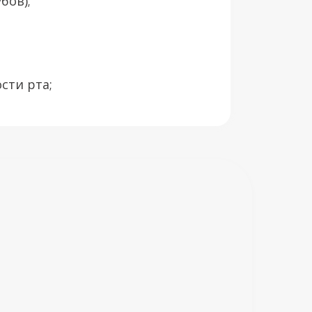
бов);
сти рта;