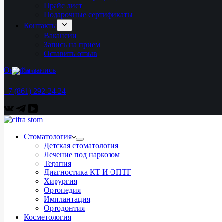
Прайс лист
Подарочные сертификаты
Контакты
Вакансии
Запись на прием
Оставить отзыв
Онлайн-запись
+7 (861) 292-24-24
Стоматология
Детская стоматология
Лечение под наркозом
Терапия
Диагностика КТ И ОПТГ
Хирургия
Ортопедия
Имплантация
Ортодонтия
Косметология