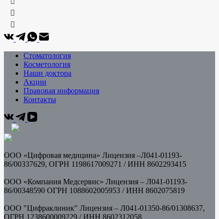
Стоматология
Косметология
Наши доктора
Акции
Правовая информация
Контакты
ООО «Цифровая медицина» Лицензия –Л041-01193-
86/00337629, ОГРН 1198617009271 / ИНН
8602293415
ООО «Компания Медсервис» Лицензия – Л041-01193-
86/00348590 ОГРН 1088602005953 /
ИНН 8602075819
ООО "Цифраклиник" Лицензия – Л041-01350-86/01308637,
ОГРН 1238600009229 / ИНН 8602312058