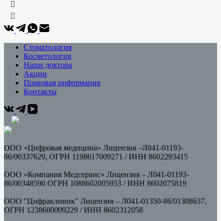
Стоматология
Косметология
Наши доктора
Акции
Правовая информация
Контакты
ООО «Цифровая медицина» Лицензия –Л041-01193-
86/00337629, ОГРН 1198617009271 / ИНН
8602293415
ООО «Компания Медсервис» Лицензия – Л041-01193-
86/00348590 ОГРН 1088602005953 /
ИНН 8602075819
ООО "Цифраклиник" Лицензия – Л041-01350-86/01308637,
ОГРН 1238600009229 / ИНН 8602312058