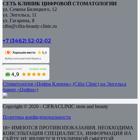
СЕТЬ КЛИНИК ЦИФРОВОЙ СТОМАТОЛОГИИ
ул. Семена Билецкого, 12
ул. Энгельса, 11
ул. Гагарина, 8
cifra@cifra-beauty-clinic.ru
+7 (3462) 52-02-02
Стоматология «Цифра Клиник» (Cifra Clinic) на Энгельса
(ранее «Цифра»)
Copyright © 2026 - CIFRACLINIC stom and beauty
Политика конфиденциальности
18+ ИМЕЮТСЯ ПРОТИВОПОКАЗАНИЯ. НЕОБХОДИМА
КОНСУЛЬТАЦИЯ СПЕЦИАЛИСТА. ИНФОРМАЦИЯ НА
САЙТЕ НЕ ЯВЛЯЕТСЯ ПУБЛИЧНОЙ ОФЕРТОЙ