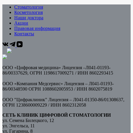
Стоматология
Косметология
Наши доктора
Акции
Правовая информация
Контакты
ООО «Цифровая медицина» Лицензия –Л041-01193-
86/00337629, ОГРН 1198617009271 / ИНН
8602293415
ООО «Компания Медсервис» Лицензия – Л041-01193-
86/00348590 ОГРН 1088602005953 /
ИНН 8602075819
ООО "Цифраклиник" Лицензия – Л041-01350-86/01308637,
ОГРН 1238600009229 / ИНН 8602312058
СЕТЬ КЛИНИК ЦИФРОВОЙ СТОМАТОЛОГИИ
ул. Семена Билецкого, 12
ул. Энгельса, 11
ул. Гагарина, 8