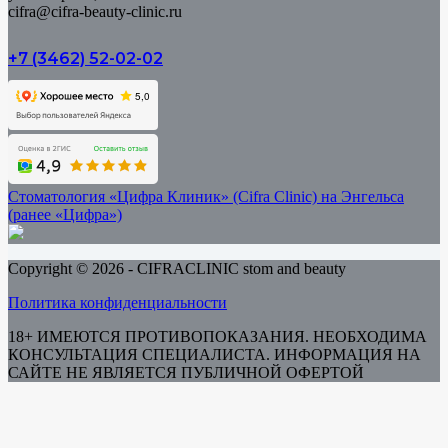
cifra@cifra-beauty-clinic.ru
+7 (3462) 52-02-02
Стоматология «Цифра Клиник» (Cifra Clinic) на Энгельса
(ранее «Цифра»)
Copyright © 2026 - CIFRACLINIC stom and beauty
Политика конфиденциальности
18+ ИМЕЮТСЯ ПРОТИВОПОКАЗАНИЯ. НЕОБХОДИМА
КОНСУЛЬТАЦИЯ СПЕЦИАЛИСТА. ИНФОРМАЦИЯ НА
САЙТЕ НЕ ЯВЛЯЕТСЯ ПУБЛИЧНОЙ ОФЕРТОЙ